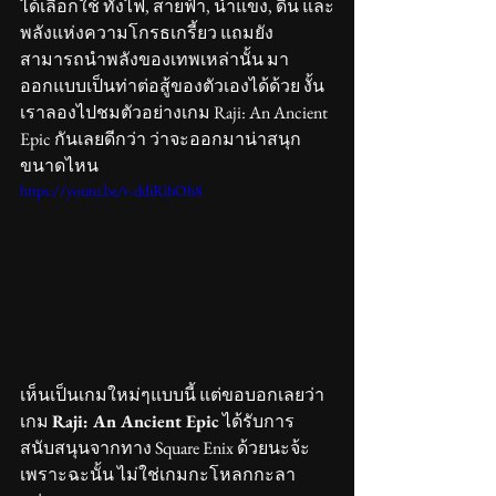
ได้เลือกใช้ ทั้งไฟ, สายฟ้า, น้ำแข็ง, ดิน และ
พลังแห่งความโกรธเกรี้ยว แถมยัง
สามารถนำพลังของเทพเหล่านั้น มา
ออกแบบเป็นท่าต่อสู้ของตัวเองได้ด้วย งั้น
เราลองไปชมตัวอย่างเกม Raji: An Ancient 
Epic กันเลยดีกว่า ว่าจะออกมาน่าสนุก
ขนาดไหน 
https://youtu.be/v-ddiRihOh8
เห็นเป็นเกมใหม่ๆแบบนี้ แต่ขอบอกเลยว่า
เกม 
Raji: An Ancient Epic
 ได้รับการ
สนับสนุนจากทาง Square Enix ด้วยนะจ้ะ 
เพราะฉะนั้น ไม่ใช่เกมกะโหลกกะลา