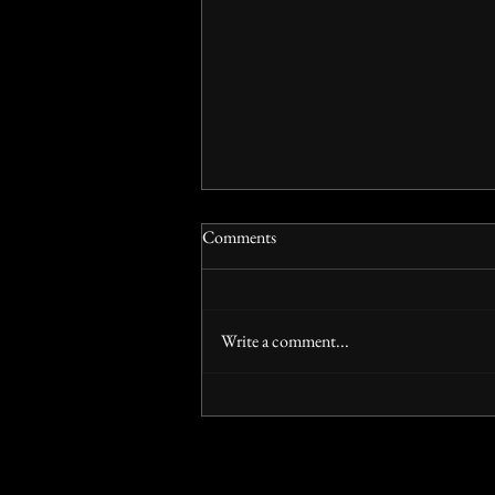
Comments
Write a comment...
Unwinnable's interview with Raji
team