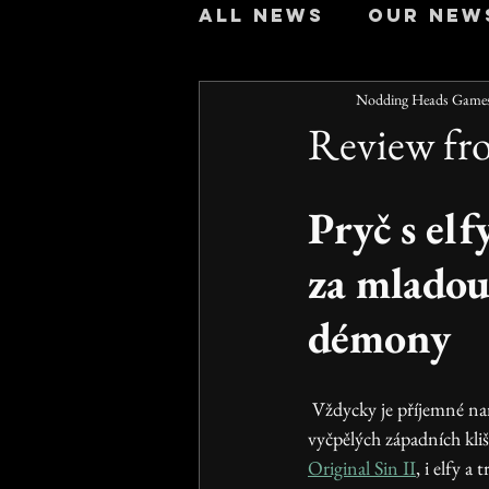
All news
Our new
Nodding Heads Game
Review fr
Pryč s elf
za mladou
démony
 Vždycky je příjemné narazit na hru, která se svým pojetím fantastična a mytologie odlišuje od poněkud 
vyčpělých západních kliš
Original Sin II
, i elfy a