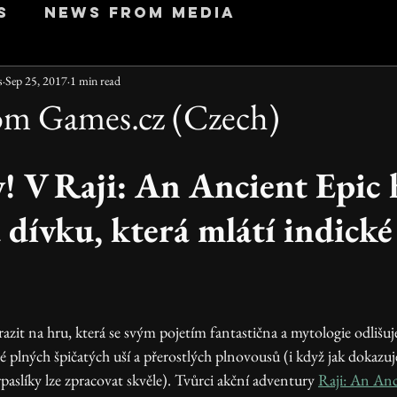
s
News from Media
s
Sep 25, 2017
1 min read
om Games.cz (Czech)
y! V Raji: An Ancient Epic 
 dívku, která mlátí indické
é plných špičatých uší a přerostlých plnovousů (i když jak dokazuj
 trpaslíky lze zpracovat skvěle). Tvůrci akční adventury 
Raji: An Anc