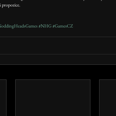
á propozice. 
NoddingHeadsGames
#NHG
#GamesCZ