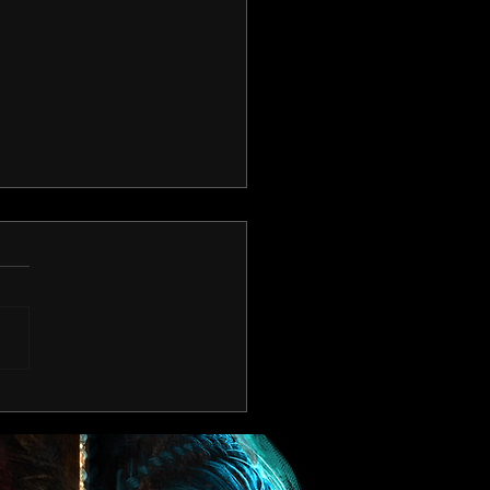
 Building A Game About
n Myths Part 2