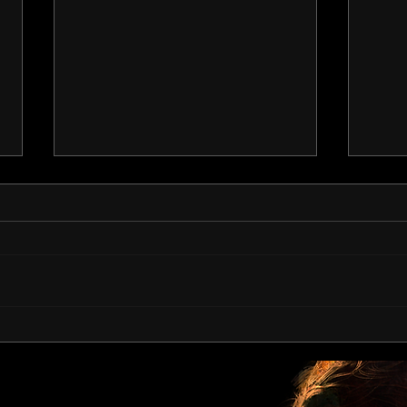
Making it in Unreal: action-
Raji:
adventure goes to India in Raji:
India
An Ancient Epic