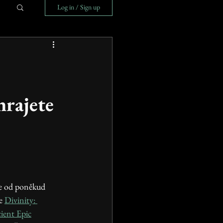
Log in / Sign up
hrajete 
 
e 
Divinity: 
ient Epic