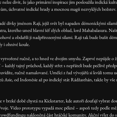
se nelze divit, že jako primární inspirace jim posloužila indická kult
m, úchvatné indické hrady a mocnou magii nezvyklých božstev.
tra, kterého unesl hlavní šéf zlých oblud, lord Mahabalasura. Naštěst
 bohové a obdařili ji nadpřirozenými silami. Raji tak bude bušit d
y i ohnivé koule. 
– každý tajný průchod, každý střet s nepřáteli bude pečlivě předp
e uvidíte, ručně namalované. Umělci z řad vývojářů si kvůli tomu ud
ů Asie, od Indonésie až po indický stát Rádžasthán, takže by vše 
se v brzké době chystá na Kickstarter, kde autoři doufají vybrat d
voje. Video prototypu vypadá moc pěkně – aspoň tedy podle mě, 
rowdfundingu nakloněná část hráčské komunity. Akční výlet do sv